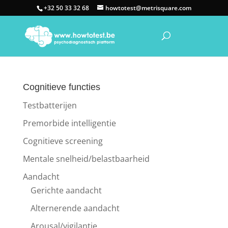
+32 50 33 32 68
howtotest@metrisquare.com
Cognitieve functies
Testbatterijen
Premorbide intelligentie
Cognitieve screening
Mentale snelheid/belastbaarheid
Aandacht
Gerichte aandacht
Alternerende aandacht
Arousal/vigilantie