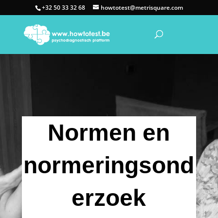
+32 50 33 32 68
howtotest@metrisquare.com
Normen en
normeringsond
erzoek