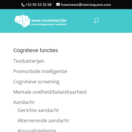
+32 50 33 32 68
howtotest@metrisquare.com
Cognitieve functies
Testbatterijen
Premorbide intelligentie
Cognitieve screening
Mentale snelheid/belastbaarheid
Aandacht
Gerichte aandacht
Alternerende aandacht
Arousal/vigilantie