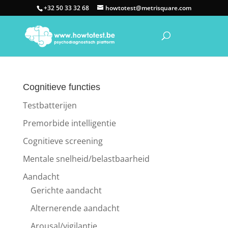
+32 50 33 32 68
howtotest@metrisquare.com
Cognitieve functies
Testbatterijen
Premorbide intelligentie
Cognitieve screening
Mentale snelheid/belastbaarheid
Aandacht
Gerichte aandacht
Alternerende aandacht
Arousal/vigilantie