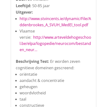
Leeftijd:
50-85 jaar
Uitgever:
http://www.stvincents.ie/dynamic/File/A
ddenbrookes_A_SVUH_MedEl_tool.pdf
Vlaamse
versie:
http://www.arteveldehogeschoo
l.be/elpa/logopedie/neurocom/bestand
en_neur…
Beschrijving Test:
Er worden zeven
cognitieve domeinen gescreend:
oriëntatie
aandacht & concentratie
geheugen
woordvlotheid
taal
constructieve